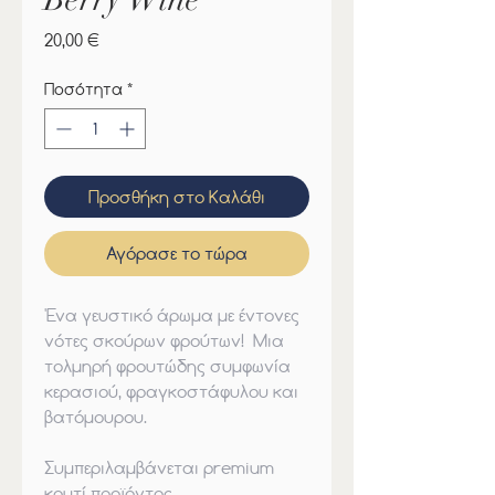
Τιμή
20,00 €
Ποσότητα
*
Προσθήκη στο Καλάθι
Αγόρασε το τώρα
'Ενα γευστικό άρωμα με έντονες
νότες σκούρων φρούτων! Μια
τολμηρή φρουτώδης συμφωνία
κερασιού, φραγκοστάφυλου και
βατόμουρου.
Συμπεριλαμβάνεται
premium
κουτί προϊόντος