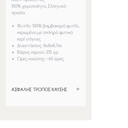
100% χειροποίητο, Ελληνικό
προϊόν
Φυτίλι:
100% βαμβακερό φυτίλι,
κερωμένο με σκληρό φυτικό
κερί σόγιας
Διαστάσεις
: 8x8x8.7εκ
Βάρος κεριού
: 21
5
γρ
Ώρες καύσης
: ~60 ώρες
ΑΣΦΑΛΗΣ ΤΡΟΠΟΣ ΚΑΥΣΗΣ
ΟΔΗΓΙΕΣ:
Η πρώτη καύση του κεριού θα
πρέπει να διαρκεί περίπου 3-4
ώρες, έως ότου όλη η επιφάνεια
του να γίνει ”λίμνη”. Αφήστε το