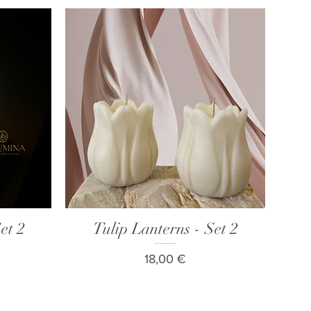
et 2
Tulip Lanterns - Set 2
Γρήγορη προβολή
Τιμή
18,00 €