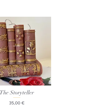
The Storyteller
Γρήγορη προβολή
Τιμή
35,00 €