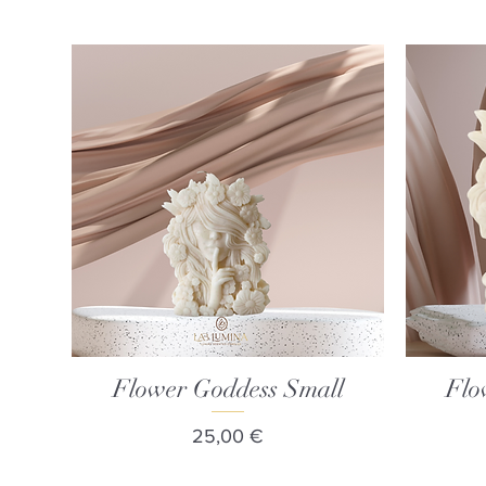
Flower Goddess Small
Γρήγορη προβολή
Flo
Τιμή
25,00 €