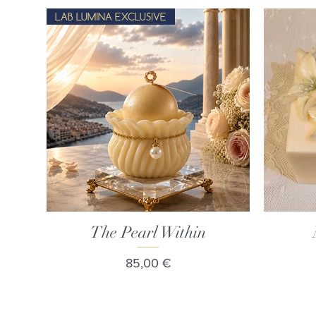
LAB LUMINA EXCLUSIVE
The Pearl Within
Γρήγορη προβολή
Τιμή
85,00 €