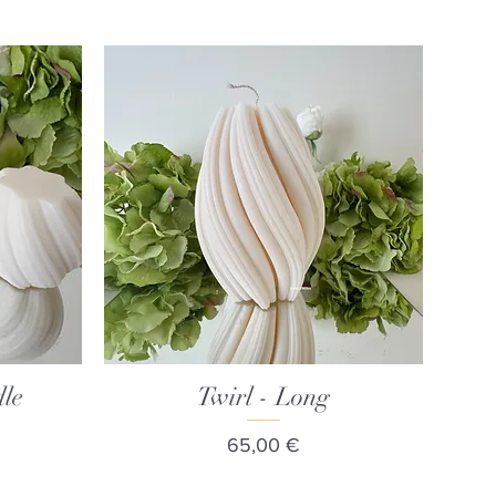
dle
Γρήγορη προβολή
Twirl - Long
Τιμή
65,00 €