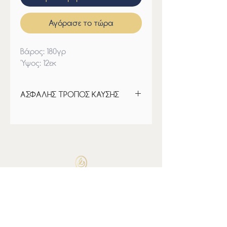
Αγόρασε το τώρα
Βάρος: 180γρ
'Υψος: 12εκ
ΑΣΦΑΛΗΣ ΤΡΟΠΟΣ ΚΑΥΣΗΣ
Βεβαιωθείτε ότι το φυτίλι έχει κοπεί
στα 5 mm πριν το ανάψετε. Μην
αφήνετε ποτέ ένα αναμμένο κερί
χωρίς επίβλεψη. Να φυλάσσεται
μακριά από παιδιά και κατοικίδια.
Μην καίτε το κερί πάνω ή κοντά σε
εύφλεκτα υλικά. Μην καίτε για
περισσότερο από 4 ώρες κάθε
φορά. Τοποθετήστε το κερί σε μια
επίπεδη, ανθεκτική στη θερμότητα
επιφάνεια.