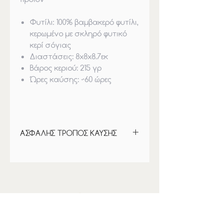
Φυτίλι:
100% βαμβακερό φυτίλι,
κερωμένο με σκληρό φυτικό
κερί σόγιας
Διαστάσεις
: 8x8x8.7εκ
Βάρος κεριού
: 21
5
γρ
Ώρες καύσης
: ~60 ώρες
ΑΣΦΑΛΗΣ ΤΡΟΠΟΣ ΚΑΥΣΗΣ
ΟΔΗΓΙΕΣ:
Η πρώτη καύση του κεριού θα
πρέπει να διαρκεί περίπου 3-4
ώρες, έως ότου όλη η επιφάνεια
του να γίνει ”λίμνη”. Αφήστε το
κερί να λιώσει περιμετρικά, έως
τις άκρες του. Έτσι το κερί