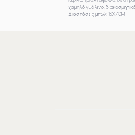
Κέρινα τριαντάφυλλα σε στρώσ
χαμηλό γυάλινο, διακοσμητικό
Διαστάσεις μπωλ: 16Χ7CM