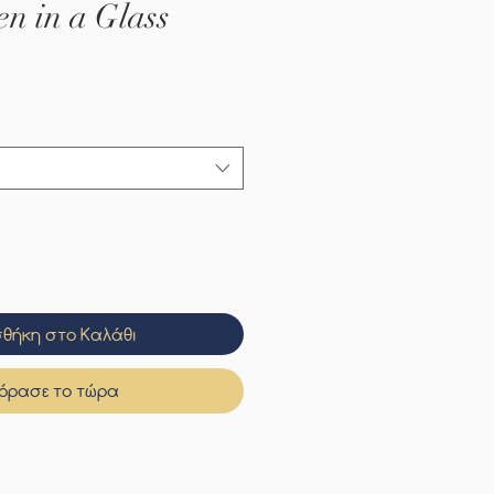
n in a Glass
θήκη στο Καλάθι
όρασε το τώρα