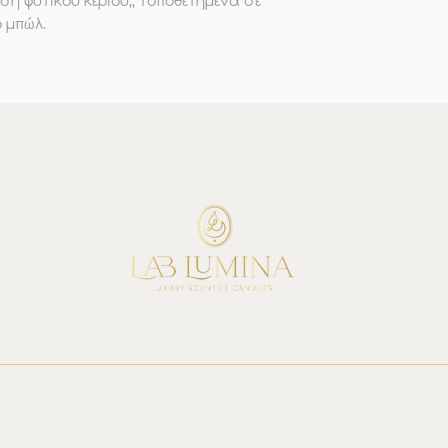
η φυτικού κεριού,, τοποθετημένα σε
 μπώλ.