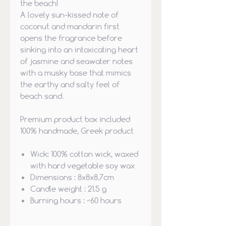
the beach!
A lovely sun-kissed note of
coconut and mandarin first
opens the fragrance before
sinking into an intoxicating heart
of jasmine and seawater notes
with a musky base that mimics
the earthy and salty feel of
beach sand.
Premium
product box
included
100% handmade, Greek product
Wick:
100% cotton wick, waxed
with hard vegetable soy wax
Dimensions
: 8x8x8.7cm
Candle weight
:
21.5
g
Burning hours
: ~60 hours