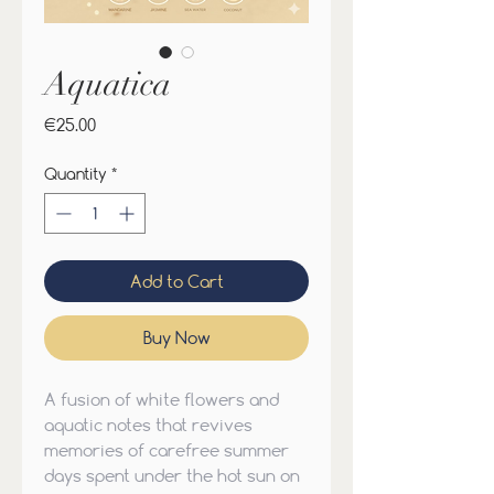
Aquatica
Price
€25.00
Quantity
*
Add to Cart
Buy Now
A fusion of white flowers and
aquatic notes that revives
memories of carefree summer
days spent under the hot sun on