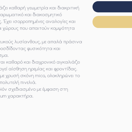
άζει καθαρή γεωμετρία και διακριτική
 αρωματικό και διακοσμητικό
. Έχει ισορροπημένες αναλογίες και
ια χώρους που απαιτούν κομψότητα
 λευκούς λυσίανθους, με απαλά πράσινα
ροσδίδοντας φυσικότητα και
σμα.
ναι καθαρό και διαχρονικό αγκαλιάζει
ργεί αίσθηση ηρεμίας και φροντίδας.
ε χρυσή σκόνη mica, ολοκληρώνει το
πολυτελή πινελιά.
οϊόν σχεδιασμένο με έμφαση στη
mium χαρακτήρα.